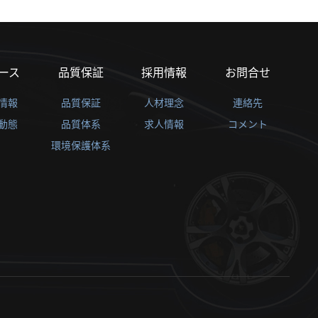
ース
品質保証
採用情報
お問合せ
情報
品質保証
人材理念
連絡先
動態
品質体系
求人情報
コメント
環境保護体系