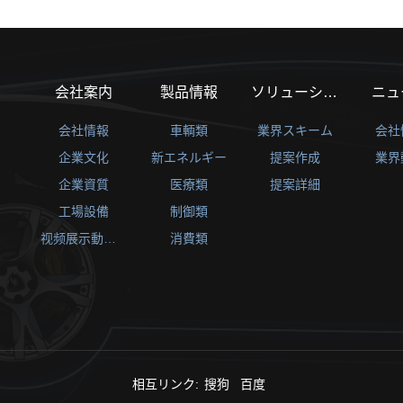
会社案内
製品情報
ソリューション
ニュ
会社情報
車輌類
業界スキーム
会社
企業文化
新エネルギー
提案作成
業界
企業資質
医療類
提案詳細
工場設備
制御類
视频展示動画リスト
消費類
相互リンク:
搜狗
百度