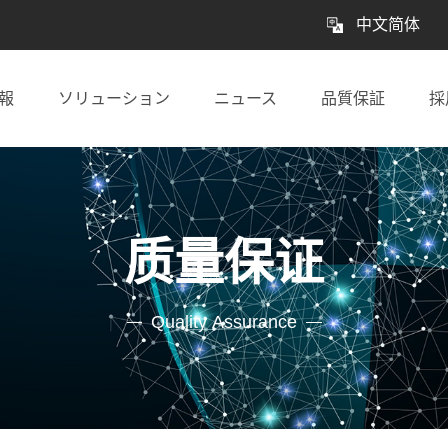
中文简体
報
ソリューション
ニュース
品質保証
採
质量保证
Quality Assurance